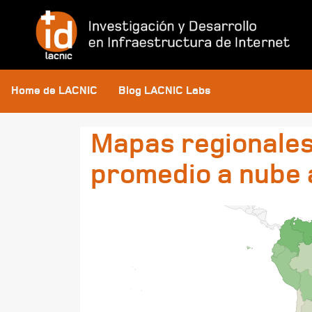
Home de LACNIC
Blog LACNIC Labs
Mapas regionales
promedio a nube