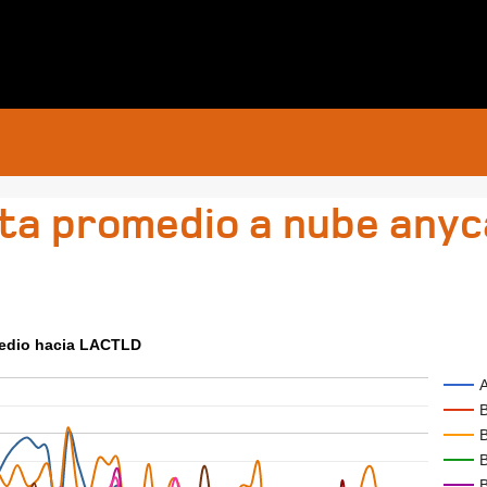
ta promedio a nube any
edio hacia LACTLD