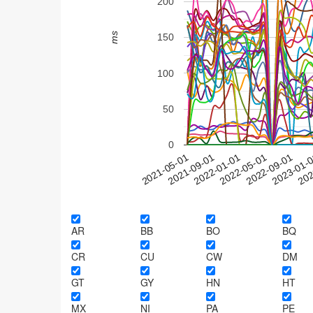
200
ms
150
100
50
0
2023-01-
2021-05-01
2022-01-01
2022-09-01
202
2021-09-01
2022-05-01
AR
BB
BO
BQ
CR
CU
CW
DM
GT
GY
HN
HT
MX
NI
PA
PE