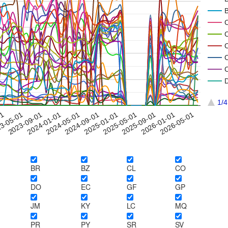
1/4
01
2025-05-01
2023-09-01
2026-01-01
2024-05-01
2025-01-01
3-05-01
2025-09-01
2024-01-01
2026-05-01
2024-09-01
BR
BZ
CL
CO
DO
EC
GF
GP
JM
KY
LC
MQ
PR
PY
SR
SV