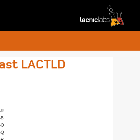
cast LACTLD
AR
BB
BO
BQ
BR