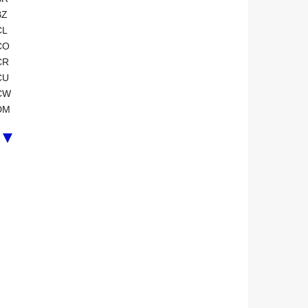
BZ
CL
CO
CR
CU
CW
DM